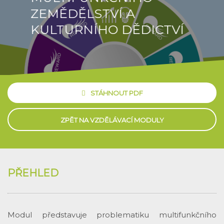
ZEMĚDĚLSTVÍ A
KULTURNÍHO DĚDICTVÍ
STÁHNOUT PDF
ZPĚT NA VZDĚLÁVACÍ MODULY
PŘEHLED
Modul představuje problematiku multifunkčního