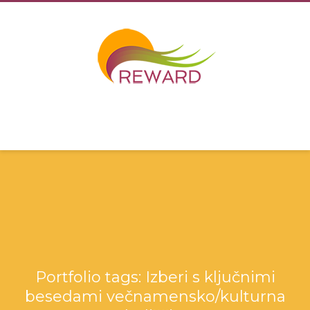
Portfolio tags: Izberi s ključnimi
besedami večnamensko/kulturna