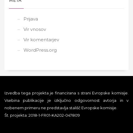
META
Prijava
Vir vnosov
Vir komentarjev
WordPress.org
Izvedba tega projekta je financirana s strani Evropske komisije.
Vsebina publikacije je izključno odgovornost avtorja in v
nobenem primeru ne predstavlja stališč Evropske komisije.
Št. projekta: 2018-1-FR01-KA202-047809