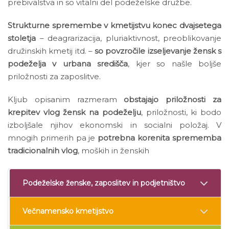
prebivalstva in so vitalni del podeželske družbe.
Strukturne spremembe v kmetijstvu konec dvajsetega
stoletja
– deagrarizacija, pluriaktivnost, preoblikovanje
družinskih kmetij itd. –
so povzročile izseljevanje žensk s
podeželja v urbana središča
, kjer so našle boljše
priložnosti za zaposlitve.
Kljub opisanim razmeram
obstajajo priložnosti za
krepitev vlog žensk na podeželju
, priložnosti, ki bodo
izboljšale njihov ekonomski in socialni položaj. V
mnogih primerih pa je
potrebna korenita sprememba
tradicionalnih vlog
, moških in ženskih
Podeželske ženske, zaposlitev in podjetništvo
Večnamensko kmetijstvo