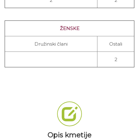
2
2
ŽENSKE
Družinski člani
Ostali
2
Opis kmetije