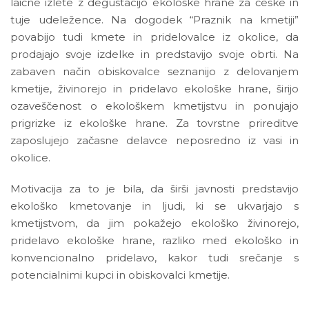
laične izlete z degustacijo ekološke hrane za češke in
tuje udeležence. Na dogodek “Praznik na kmetiji”
povabijo tudi kmete in pridelovalce iz okolice, da
prodajajo svoje izdelke in predstavijo svoje obrti. Na
zabaven način obiskovalce seznanijo z delovanjem
kmetije, živinorejo in pridelavo ekološke hrane, širijo
ozaveščenost o ekološkem kmetijstvu in ponujajo
prigrizke iz ekološke hrane. Za tovrstne prireditve
zaposlujejo začasne delavce neposredno iz vasi in
okolice.
Motivacija za to je bila, da širši javnosti predstavijo
ekološko kmetovanje in ljudi, ki se ukvarjajo s
kmetijstvom, da jim pokažejo ekološko živinorejo,
pridelavo ekološke hrane, razliko med ekološko in
konvencionalno pridelavo, kakor tudi srečanje s
potencialnimi kupci in obiskovalci kmetije.