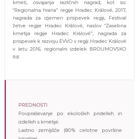
kmeti, osvajanja različnih nagrad, kot so:
“Regionalna hrana” regije Hradec Králové, 2017,
nagrada za izjemen prispevek regiji, Festival
žetve regije Hradec Králové, naslov “Zasebna
kmetija regije Hradec Králové”, nagrada za
prispevek k razvoju EVVO v regiji Hradec Králové
v letu 2016, regionalni izdelek BROUMOVSKO
itd.
PREDNOSTI
Povpraševanje po ekoloških pridelkih in
izdelkih s kmetije.
Lastno zemljišče (80% celotne površine
kmetije).