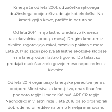
Kmetija že od leta 2001, od začetka njihovega
družinskega podjetništva, deluje kot ekološka. Na
kmetiji gojijo krave, prašiče in perutnino.
Od leta 2014 imajo lastno predelavo (klavnica,
razsekovalnica, prodaja mesa). Drugim kmetom iz
okolice zagotavljajo zakol, razsek in pakiranje mesa.
Leta 2017 so začeli proizvajati lastne ekološke klobase
in na kmetiji odprli lastno trgovino. Do takrat so
prodajali ekološko zrelo goveje meso neposredno iz
klavnice.
Od leta 2014 organizirajo kmetijske prireditve (ena s
podporo Ministrstva za kmetijstvo, ena s finančno
podporo regije Hradec Králové, APF CR regije
Náchodsko in v lastni režiji), leta 2018 pa so organizirali
dobrodelno prireditev na temo kmetija imenovano