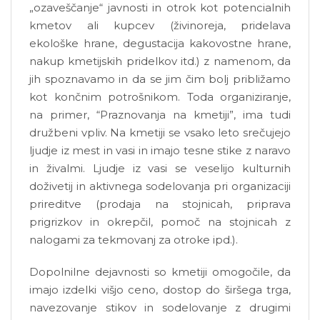
„ozaveščanje“ javnosti in otrok kot potencialnih
kmetov ali kupcev (živinoreja, pridelava
ekološke hrane, degustacija kakovostne hrane,
nakup kmetijskih pridelkov itd.) z namenom, da
jih spoznavamo in da se jim čim bolj približamo
kot končnim potrošnikom. Toda organiziranje,
na primer, “Praznovanja na kmetiji”, ima tudi
družbeni vpliv. Na kmetiji se vsako leto srečujejo
ljudje iz mest in vasi in imajo tesne stike z naravo
in živalmi. Ljudje iz vasi se veselijo kulturnih
doživetij in aktivnega sodelovanja pri organizaciji
prireditve (prodaja na stojnicah, priprava
prigrizkov in okrepčil, pomoč na stojnicah z
nalogami za tekmovanj za otroke ipd.).
Dopolnilne dejavnosti so kmetiji omogočile, da
imajo izdelki višjo ceno, dostop do širšega trga,
navezovanje stikov in sodelovanje z drugimi