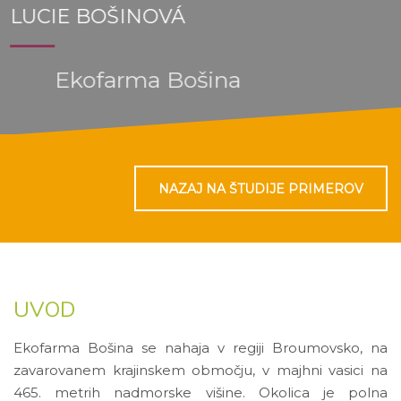
LUCIE BOŠINOVÁ
Ekofarma Bošina
NAZAJ NA ŠTUDIJE PRIMEROV
UVOD
Ekofarma Bošina se nahaja v regiji Broumovsko, na
zavarovanem krajinskem območju, v majhni vasici na
465. metrih nadmorske višine. Okolica je polna