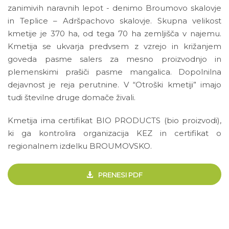
zanimivih naravnih lepot - denimo Broumovo skalovje
in Teplice – Adršpachovo skalovje. Skupna velikost
kmetije je 370 ha, od tega 70 ha zemljišča v najemu.
Kmetija se ukvarja predvsem z vzrejo in križanjem
goveda pasme salers za mesno proizvodnjo in
plemenskimi prašiči pasme mangalica. Dopolnilna
dejavnost je reja perutnine. V “Otroški kmetiji” imajo
tudi številne druge domače živali.
Kmetija ima certifikat BIO PRODUCTS (bio proizvodi),
ki ga kontrolira organizacija KEZ in certifikat o
regionalnem izdelku BROUMOVSKO.
PRENESI PDF