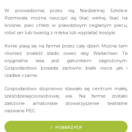
W
prowadzonej przez nią Niedzielnej Szkółce
Rzemiosła można nauczyć się tkać wełnę, tkać na
krośnie, piec chleb w prawdziwym ceglanym piecu,
robić ser lub twaróg z mleka lub wyplatać koszyki.
Konie pasą się na farmie przez cały dzień. Można tam
również znaleźć stado owiec rasy Wallachian. Ta
oryginalna rasa jest gatunkiem zagrożonym.
Gospodarstwo posiada zarówno białe owce jak i
rzadkie czarne.
Gospodarstwo stopniowo stawało się centrum małej,
sześćdziesięcioosobowej wsi. Na farmie zostało
założone amatorskie stowarzyszenie teatralne
nazwane PEC.
POBIERZ PDF