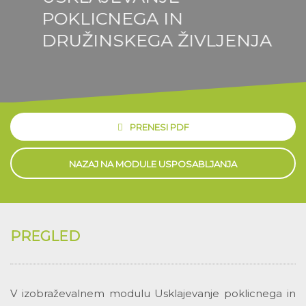
POKLICNEGA IN
DRUŽINSKEGA ŽIVLJENJA
PRENESI PDF
NAZAJ NA MODULE USPOSABLJANJA
PREGLED
V izobraževalnem modulu Usklajevanje poklicnega in