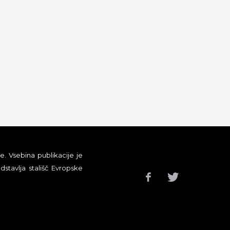
e. Vsebina publikacije je
stavlja stališč Evropske