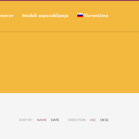
rimerov
Moduli usposabljanja
Slovenščina
SORT BY:
NAME
DATE
DIRECTION:
ASC
DESC