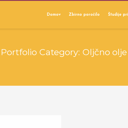
Domov
Zbirno poročilo
Študije p
Portfolio Category:
Oljčno olje