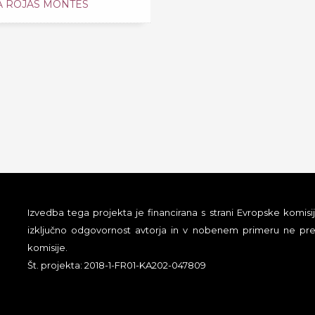
A ROJAS MONTES
Izvedba tega projekta je financirana s strani Evropske komisij
izključno odgovornost avtorja in v nobenem primeru ne pred
komisije.
Št. projekta: 2018-1-FR01-KA202-047809