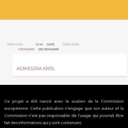
TRIER PAR :
NOM
DATE
DIRECTION :
CROISSANT
DECROISSANT
AGNIESZKA KRÓL
Ce projet a été nancé avec le soutien de la Commission
européenne. Cette publication n’engage que son auteur et la
Commission n’est pas responsable de l’usage qui pourrait être
fait des informations qui y sont contenues.