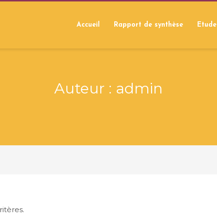
Accueil
Rapport de synthèse
Etude
Auteur :
admin
itères.